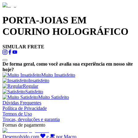
PORTA-JOIAS EM
COURINO HOLOGRÁFICO
SIMULAR FRETE
De forma geral, como você avalia sua experiência em nosso site
hoje?
Muito Insatisfeito
Insatisfeito
Regular
Satisfeito
Muito Satisfeito
Dúvidas Frequentes
Política de Privacidade
Termos de Uso
Trocas, devoluções e garantia
Formas de pagamento
Desenvolvido com
e
por Macro