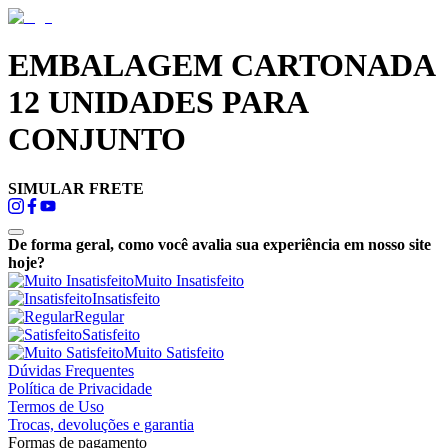
EMBALAGEM CARTONADA
12 UNIDADES PARA
CONJUNTO
SIMULAR FRETE
De forma geral, como você avalia sua experiência em nosso site
hoje?
Muito Insatisfeito
Insatisfeito
Regular
Satisfeito
Muito Satisfeito
Dúvidas Frequentes
Política de Privacidade
Termos de Uso
Trocas, devoluções e garantia
Formas de pagamento